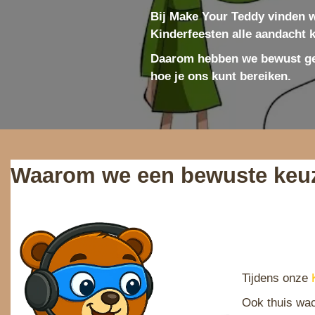
e
Bij Make Your Teddy vinden w
Kinderfeesten alle aandacht k
Daarom hebben we bewust gek
hoe je ons kunt bereiken.
Waarom we een bewuste keu
Tijdens onze
Ook thuis wac