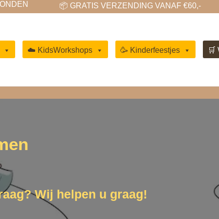
EN
📦 GRATIS VERZENDING VANAF €60,-

☁️ KidsWorkshops
🥳 Kinderfeestjes
🛒
men
raag? Wij helpen u graag!