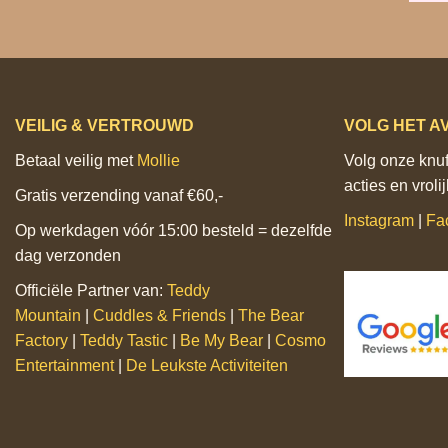
VEILIG & VERTROUWD
VOLG HET A
Betaal veilig met
Mollie
Volg onze knuff
acties en vrol
Gratis verzending vanaf €60,-
Instagram
|
Fa
Op werkdagen vóór 15:00 besteld = dezelfde
dag verzonden
Officiële Partner van:
Teddy
Mountain
|
Cuddles & Friends
|
The Bear
Factory
|
Teddy Tastic
|
Be My Bear
|
Cosmo
Entertainment
|
De Leukste Activiteiten