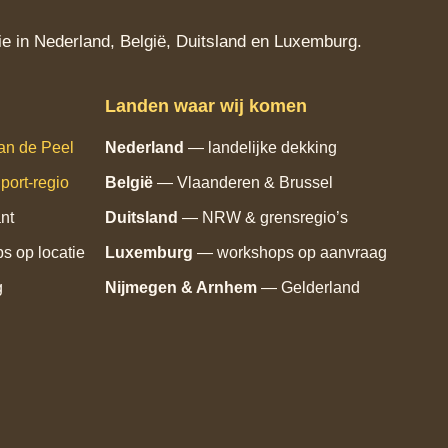
e in Nederland, België, Duitsland en Luxemburg.
Landen waar wij komen
an de Peel
Nederland
— landelijke dekking
port‑regio
België
— Vlaanderen & Brussel
nt
Duitsland
— NRW & grensregio’s
 op locatie
Luxemburg
— workshops op aanvraag
g
Nijmegen & Arnhem
— Gelderland