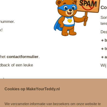
Co
Som
nummer.
ter
k!
Dez
🔸
b
🔸
t
 het
contactformulier
.
🔸
a
edback of een leuke
Wij
op!
Cookies op MakeYourTeddy.nl
ntactformulier
We verzamelen informatie van bezoekers om onze website te