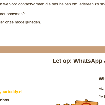
 we voor contactvormen die ons helpen om iedereen zo snel
tact opnemen?
der onze mogelijkheden.
Let op: WhatsApp
Wh
Via
ourteddy.nl
Je 
inbox
.