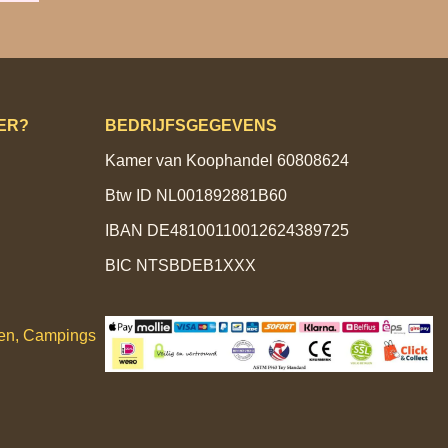
ER?
BEDRIJFSGEGEVENS
Kamer van Koophandel 60808624
Btw ID NL001892881B60
IBAN DE48100110012624389725
BIC NTSBDEB1XXX
ken, Campings