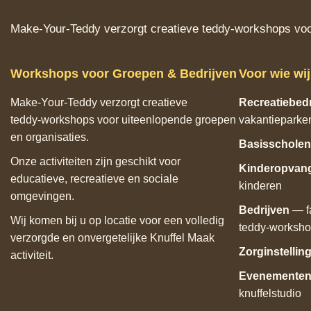
Make‑Your‑Teddy verzorgt creatieve teddy‑workshops voor
Workshops voor Groepen & Bedrijven
Voor wie wi
Make‑Your‑Teddy verzorgt creatieve
Recreatiebedr
teddy‑workshops voor uiteenlopende groepen
vakantieparke
en organisaties.
Basisscholen
Onze activiteiten zijn geschikt voor
Kinderopvan
educatieve, recreatieve en sociale
kinderen
omgevingen.
Bedrijven
— f
Wij komen bij u op locatie voor een volledig
teddy‑worksh
verzorgde en onvergetelijke Knuffel Maak
Zorginstellin
activiteit.
Evenementen 
knuffelstudio