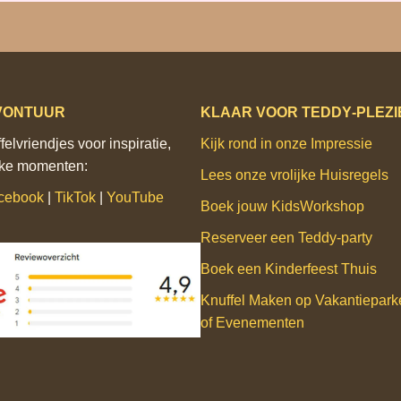
VONTUUR
KLAAR VOOR TEDDY‑PLEZI
elvriendjes voor inspiratie,
Kijk rond in onze Impressie
ijke momenten:
Lees onze vrolijke Huisregels
cebook
|
TikTok
|
YouTube
Boek jouw KidsWorkshop
Reserveer een Teddy‑party
Boek een Kinderfeest Thuis
Knuffel Maken op Vakantiepar
of Evenementen