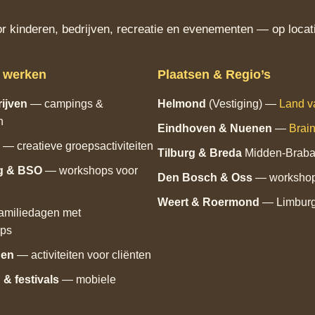
 kinderen, bedrijven, recreatie en evenementen — op locati
j werken
Plaatsen & Regio’s
ijven
— campings &
Helmond
(Vestiging) —
Land v
n
Eindhoven
& Nuenen
—
Brain
— creatieve groepsactiviteiten
Tilburg
& Breda
Midden‑Braba
g & BSO
— workshops voor
Den Bosch
& Oss
— workshops
Weert & Roermond
— Limbur
amiliedagen met
ops
gen
— activiteiten voor cliënten
& festivals
— mobiele