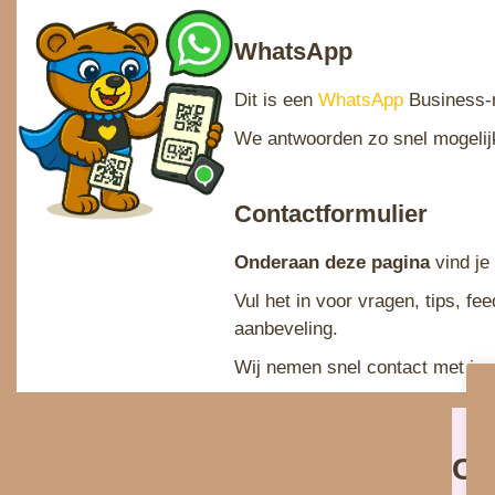
WhatsApp
Dit is een
WhatsApp
Business‑
We antwoorden zo snel mogelij
Contactformulier
Onderaan deze pagina
vind je
Vul het in voor vragen, tips, fe
aanbeveling.
Wij nemen snel contact met je 
Co