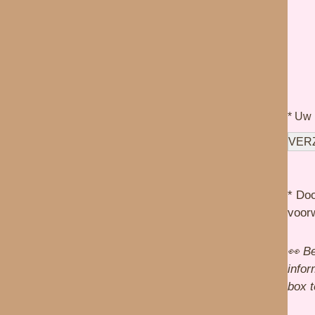
* Uw 
* Doo
voor
👀 B
info
box 