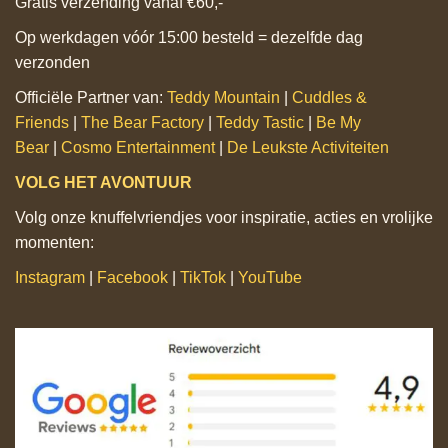
Gratis verzending vanaf €60,-
Op werkdagen vóór 15:00 besteld = dezelfde dag
verzonden
Officiële Partner van:
Teddy Mountain
|
Cuddles &
Friends
|
The Bear Factory
|
Teddy Tastic
|
Be My
Bear
|
Cosmo Entertainment
|
De Leukste Activiteiten
VOLG HET AVONTUUR
Volg onze knuffelvriendjes voor inspiratie, acties en vrolijke
momenten:
Instagram
|
Facebook
|
TikTok
|
YouTube