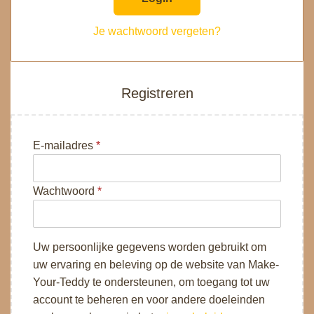
t
Je wachtwoord vergeten?
Registreren
V
E-mailadres
*
e
r
V
Wachtwoord
*
e
e
i
r
s
e
Uw persoonlijke gegevens worden gebruikt om
t
i
uw ervaring en beleving op de website van Make-
s
Your-Teddy te ondersteunen, om toegang tot uw
t
account te beheren en voor andere doeleinden