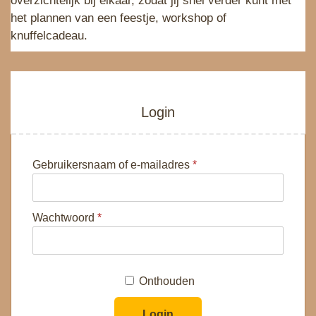
overzichtelijk bij elkaar, zodat jij snel verder kunt met
het plannen van een feestje, workshop of
knuffelcadeau.
Login
V
Gebruikersnaam of e-mailadres
*
e
r
V
e
Wachtwoord
*
e
i
r
s
e
t
Onthouden
i
s
Login