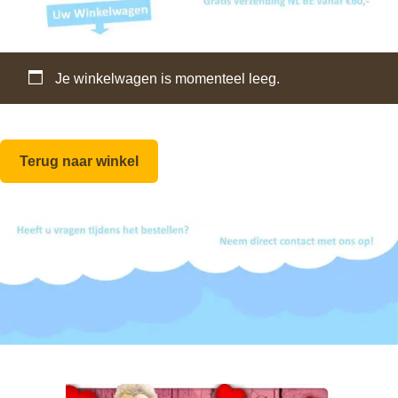
e
Je winkelwagen is momenteel leeg.
Terug naar winkel