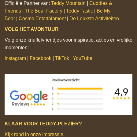
Officiële Partner van:
Teddy Mountain
|
Cuddles &
Friends
|
The Bear Factory
|
Teddy Tastic
|
Be My
Bear
|
Cosmo Entertainment
|
De Leukste Activiteiten
VOLG HET AVONTUUR
Volg onze knuffelvriendjes voor inspiratie, acties en vrolijke
momenten:
Instagram
|
Facebook
|
TikTok
|
YouTube
KLAAR VOOR TEDDY‑PLEZIER?
Kijk rond in onze Impressie