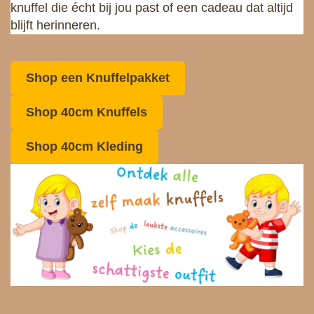
knuffel die écht bij jou past of een cadeau dat altijd
e
blijft herinneren.
Shop een Knuffelpakket
Shop 40cm Knuffels
Shop 40cm Kleding