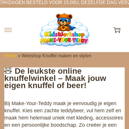
N BESTELD VOOR 15.00U, DEZELFDE DAG VERZONDEN
G
G
a
a
n
n
a
a
Home
»
Webshop Knuffel maken en stylen
a
a
r
r
🧸
De leukste online
n
d
knuffelwinkel – Maak jouw
a
e
eigen knuffel of beer!
v
i
i
n
Bij Make-Your-Teddy maak je eenvoudig je eigen
g
h
knuffel. Kies een zachte teddybeer, vul hem zelf en
a
o
maak hem helemaal uniek met kleding, accessoires
t
u
en een persoonlijke boodschap. Zo creëer je een
i
d