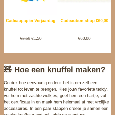
l
j
T
i
s
I
j
i
N
k
s
D
Cadeaupapier Verjaardag
Cadeaubon-shop €60,00
e
:
E
p
€
U
O
H
€
2,50
€
1,50
€
60,00
r
1
I
o
u
i
,
T
r
i
j
0
V
s
d
s
0
E
p
i
w
.
R
🧸 Hoe een knuffel maken?
r
g
a
K
o
e
s
O
Ontdek hoe eenvoudig en leuk het is om zelf een
n
p
:
O
knuffel tot leven te brengen. Kies jouw favoriete teddy,
k
r
€
P
vul hem met zachte wolkjes, geef hem een hartje, vul
e
i
1
het certificaat in en maak hem helemaal af met vrolijke
l
j
,
accessoires. In een paar stappen creëer je samen een
i
s
2
unieke knuffelvriend vol liefde en avontuur.