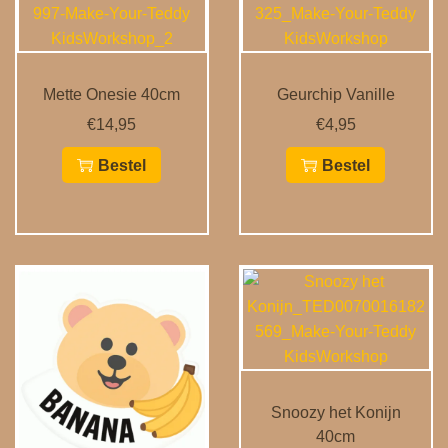
Mette Onesie 40cm
Geurchip Vanille
€
14,95
€
4,95
Bestel
Bestel
Snoozy het Konijn
40cm