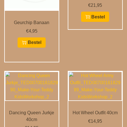
€
21,95
Bestel
Geurchip Banaan
€
4,95
Bestel
Dancing Queen Jurkje
Hot Wheel Outfit 40cm
40cm
€
14,95