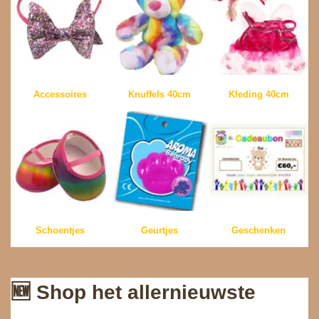
Accessoires
Knuffels 40cm
Kleding 40cm
Schoentjes
Geurtjes
Geschenken
🆕 Shop het allernieuwste