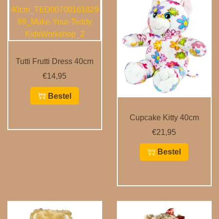
Tutti Frutti Dress 40cm
€
14,95
Bestel
Cupcake Kitty 40cm
€
21,95
Bestel