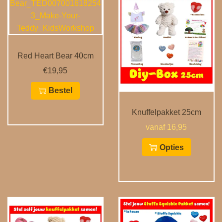
Red Heart Bear 40cm
€
19,95
Bestel
Knuffelpakket 25cm
vanaf 16,95
Opties