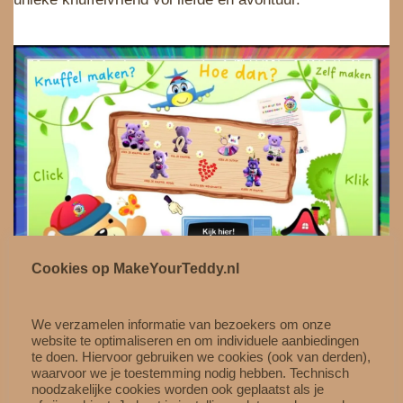
j
i
5
k
s
.
e
:
p
€
r
1
i
,
j
5
s
0
w
.
a
s
:
Cookies op MakeYourTeddy.nl
€
2
,
We verzamelen informatie van bezoekers om onze
5
website te optimaliseren en om individuele aanbiedingen
☝️ Video Knuffel Maken ☝️
te doen. Hiervoor gebruiken we cookies (ook van derden),
0
waarvoor we je toestemming nodig hebben. Technisch
.
noodzakelijke cookies worden ook geplaatst als je