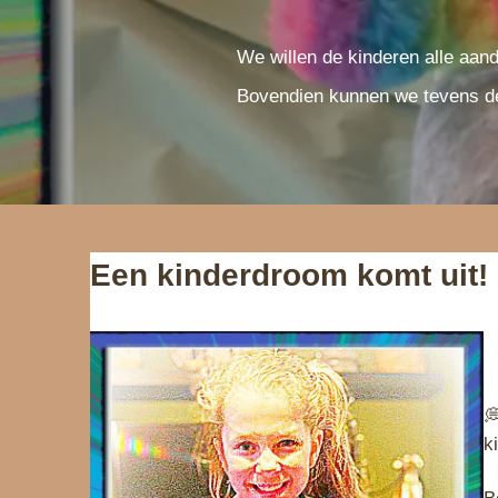
e
We willen de kinderen alle aan
Bovendien kunnen we tevens de
Een kinderdroom komt uit!

k