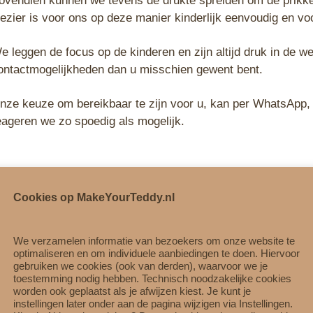
ovendien kunnen we tevens de drukte spreiden om de prikke
lezier is voor ons op deze manier kinderlijk eenvoudig en vo
e leggen de focus op de kinderen en zijn altijd druk in de
ontactmogelijkheden dan u misschien gewent bent.
nze keuze om bereikbaar te zijn voor u, kan per WhatsApp, p
eageren we zo spoedig als mogelijk.
Cookies op MakeYourTeddy.nl
We verzamelen informatie van bezoekers om onze website te
optimaliseren en om individuele aanbiedingen te doen. Hiervoor
gebruiken we cookies (ook van derden), waarvoor we je
toestemming nodig hebben. Technisch noodzakelijke cookies
worden ook geplaatst als je afwijzen kiest. Je kunt je
 Of een kinderfeest boeken?
instellingen later onder aan de pagina wijzigen via Instellingen.