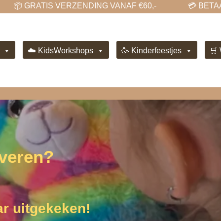
 GRATIS VERZENDING VANAF €60,-
💳 BETAAL V
☁️ KidsWorkshops
🥳 Kinderfeestjes
🛒
veren?
ar uitgekeken!