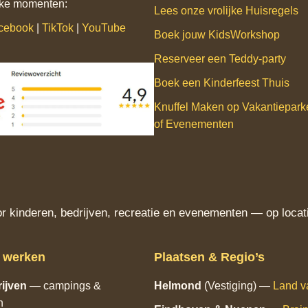
ijke momenten:
Lees onze vrolijke Huisregels
cebook
|
TikTok
|
YouTube
Boek jouw KidsWorkshop
Reserveer een Teddy‑party
Boek een Kinderfeest Thuis
Knuffel Maken op Vakantiepar
of Evenementen
 kinderen, bedrijven, recreatie en evenementen — op locati
j werken
Plaatsen & Regio’s
ijven
— campings &
Helmond
(Vestiging) —
Land v
n