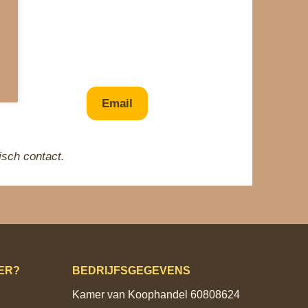
en?
Email
sch contact.
ER?
BEDRIJFSGEGEVENS
Kamer van Koophandel 60808624