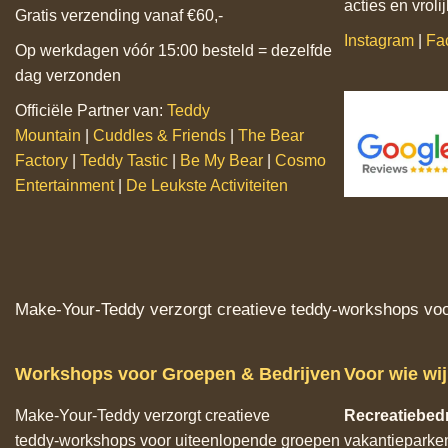
acties en vrol
Gratis verzending vanaf €60,-
Instagram
|
Fa
Op werkdagen vóór 15:00 besteld = dezelfde
dag verzonden
Officiële Partner van:
Teddy
Mountain
|
Cuddles & Friends
|
The Bear
Factory
|
Teddy Tastic
|
Be My Bear
|
Cosmo
Entertainment
|
De Leukste Activiteiten
Make‑Your‑Teddy verzorgt creatieve teddy‑workshops voor
Workshops voor Groepen & Bedrijven
Voor wie wi
Make‑Your‑Teddy verzorgt creatieve
Recreatiebedr
teddy‑workshops voor uiteenlopende groepen
vakantieparke