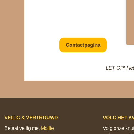
Of
Contactpagina
LET OP! Het
VEILIG & VERTROUWD
VOLG HET A
Betaal veilig met
Mollie
Volg onze knuff