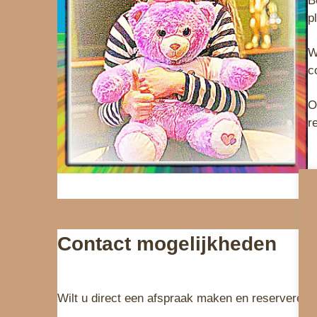
B
p
W
c
O
r
Contact mogelijkheden
Wilt u direct een afspraak maken en reserveren?