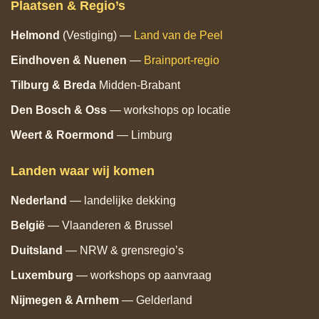
Plaatsen & Regio’s
Helmond
(Vestiging) —
Land van de Peel
Eindhoven
& Nuenen
—
Brainport‑regio
Tilburg
& Breda
Midden‑Brabant
Den Bosch
& Oss
— workshops op locatie
Weert & Roermond
— Limburg
Landen waar wij komen
Nederland
— landelijke dekking
België
— Vlaanderen & Brussel
Duitsland
— NRW & grensregio’s
Luxemburg
— workshops op aanvraag
Nijmegen & Arnhem
— Gelderland