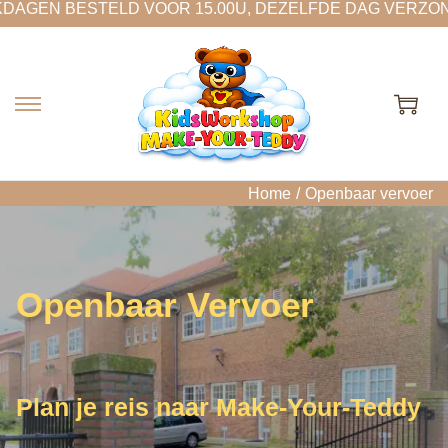
N BESTELD VOOR 15.00U, DEZELFDE DAG VERZONDEN
G
G
a
a
n
n
a
a
Home
/
Openbaar vervoer
a
a
r
r
n
d
a
e
Openbaar Vervoer
v
i
i
n
g
h
a
o
Plan je reis naar Make-Your-Teddy
t
u
i
d