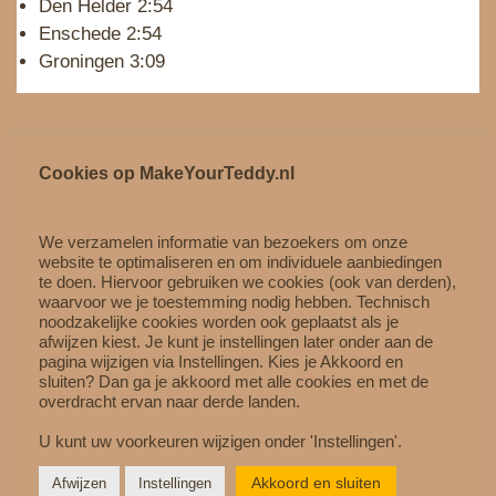
Den Helder 2:54
Enschede 2:54
Groningen 3:09
Openbaar vervoer vanuit
Cookies op MakeYourTeddy.nl
België
We verzamelen informatie van bezoekers om onze
website te optimaliseren en om individuele aanbiedingen
te doen. Hiervoor gebruiken we cookies (ook van derden),
waarvoor we je toestemming nodig hebben. Technisch
noodzakelijke cookies worden ook geplaatst als je
afwijzen kiest. Je kunt je instellingen later onder aan de
pagina wijzigen via Instellingen. Kies je Akkoord en
sluiten? Dan ga je akkoord met alle cookies en met de
overdracht ervan naar derde landen.
U kunt uw voorkeuren wijzigen onder 'Instellingen'.
Akkoord en sluiten
Afwijzen
Instellingen