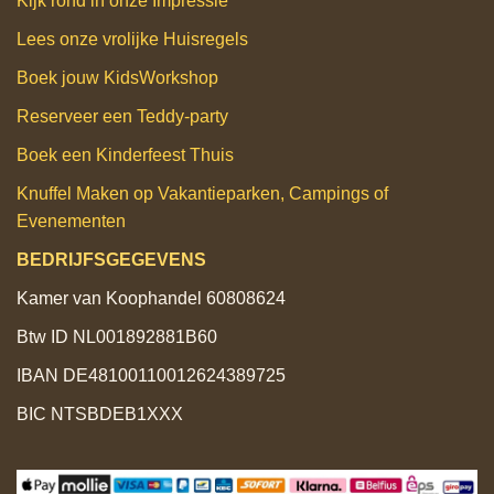
Kijk rond in onze Impressie
Lees onze vrolijke Huisregels
Boek jouw KidsWorkshop
Reserveer een Teddy‑party
Boek een Kinderfeest Thuis
Knuffel Maken op Vakantieparken, Campings of
Evenementen
BEDRIJFSGEGEVENS
Kamer van Koophandel 60808624
Btw ID NL001892881B60
IBAN DE48100110012624389725
BIC NTSBDEB1XXX