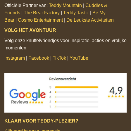
Officiële Partner van:
Teddy Mountain
|
Cuddles &
Friends
|
The Bear Factory
|
Teddy Tastic
|
Be My
Bear
|
Cosmo Entertainment
|
De Leukste Activiteiten
VOLG HET AVONTUUR
Volg onze knuffelvriendjes voor inspiratie, acties en vrolijke
momenten:
Instagram
|
Facebook
|
TikTok
|
YouTube
KLAAR VOOR TEDDY‑PLEZIER?