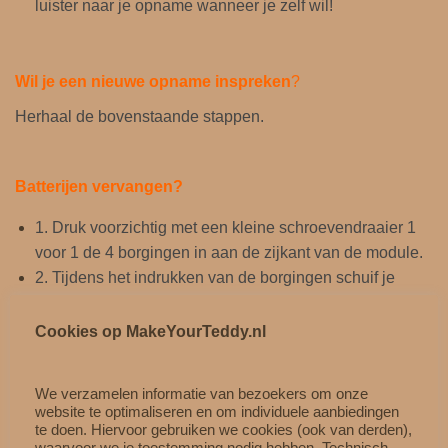
luister naar je opname wanneer je zelf wil!
Wil je een nieuwe opname inspreken
?
Herhaal de bovenstaande stappen.
Batterijen vervangen?
1. Druk voorzichtig met een kleine schroevendraaier 1
voor 1 de 4 borgingen in aan de zijkant van de module.
2. Tijdens het indrukken van de borgingen schuif je
voorzichtig de module uit elkaar.
3. Plaats de 3 nieuwe
LR44
knoopcel batterijen en
Cookies op MakeYourTeddy.nl
schuif de module weer voorzichtig in elkaar.
4. De module is nu weer gereed voor speel plezier!
We verzamelen informatie van bezoekers om onze
website te optimaliseren en om individuele aanbiedingen
te doen. Hiervoor gebruiken we cookies (ook van derden),
waarvoor we je toestemming nodig hebben. Technisch