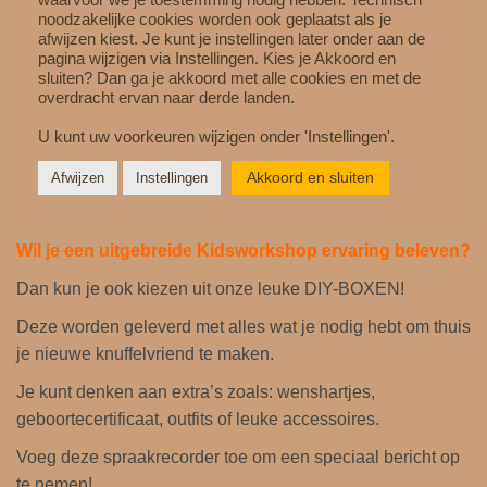
De module even niet gebruiken?
noodzakelijke cookies worden ook geplaatst als je
afwijzen kiest. Je kunt je instellingen later onder aan de
Wil je de module even niet gebruiken dan kun je de
pagina wijzigen via Instellingen. Kies je Akkoord en
module geheel uitzetten.
sluiten? Dan ga je akkoord met alle cookies en met de
overdracht ervan naar derde landen.
Dit kun je doen door de draaischijf in de “OFF” stand te
schuiven.
U kunt uw voorkeuren wijzigen onder 'Instellingen'.
Akkoord en sluiten
Afwijzen
Instellingen
Wil je een uitgebreide Kidsworkshop ervaring beleven?
Dan kun je ook kiezen uit onze leuke DIY-BOXEN!
Deze worden geleverd met alles wat je nodig hebt om thuis
je nieuwe knuffelvriend te maken.
Je kunt denken aan extra’s zoals: wenshartjes,
geboortecertificaat, outfits of leuke accessoires.
Voeg deze spraakrecorder toe om een ​​speciaal bericht op
te nemen!