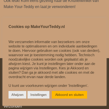
Ook leuk! Kom eens gezellig naar de Knuffelwinkel van
l
Make-Your-Teddy en laat je verwonderen!
s
a
a
Cookies op MakeYourTeddy.nl
n
t
a
We verzamelen informatie van bezoekers om onze
website te optimaliseren en om individuele aanbiedingen
l
te doen. Hiervoor gebruiken we cookies (ook van derden),
waarvoor we je toestemming nodig hebben. Technisch
noodzakelijke cookies worden ook geplaatst als je
afwijzen kiest. Je kunt je instellingen later onder aan de
pagina wijzigen via Instellingen. Kies je Akkoord en
sluiten? Dan ga je akkoord met alle cookies en met de
VEILIG & VERTROUWD
overdracht ervan naar derde landen.
Betaal veilig met
Mollie
U kunt uw voorkeuren wijzigen onder 'Instellingen'.
Gratis verzending vanaf €60,-
Akkoord en sluiten
Afwijzen
Instellingen
Op werkdagen vóór 15:00 besteld = dezelfde dag
verzonden