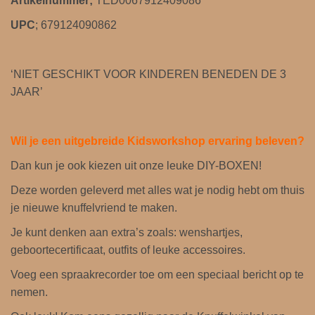
Artikelnummer;
TED0067912409086
n
UPC
; 679124090862
g
t
.
‘NIET GESCHIKT VOOR KINDEREN BENEDEN DE 3
b
JAAR’
.
v
.
Wil je een uitgebreide Kidsworkshop ervaring beleven?
2
Dan kun je ook kiezen uit onze leuke DIY-BOXEN!
0
c
Deze worden geleverd met alles wat je nodig hebt om thuis
m
je nieuwe knuffelvriend te maken.
k
Je kunt denken aan extra’s zoals: wenshartjes,
n
geboortecertificaat, outfits of leuke accessoires.
u
Voeg een spraakrecorder toe om een ​​speciaal bericht op te
f
nemen.
f
e