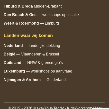
Tilburg
& Breda
Midden‑Brabant
Den Bosch
& Oss
— workshops op locatie
Weert & Roermond
— Limburg
Landen waar wij komen
Nederland
— landelijke dekking
België
— Vlaanderen & Brussel
Duitsland
— NRW & grensregio’s
Luxemburg
— workshops op aanvraag
Nijmegen & Arnhem
— Gelderland
© 2019 - 2026 Make-Your-Teddy - KidsWorkshop | Met