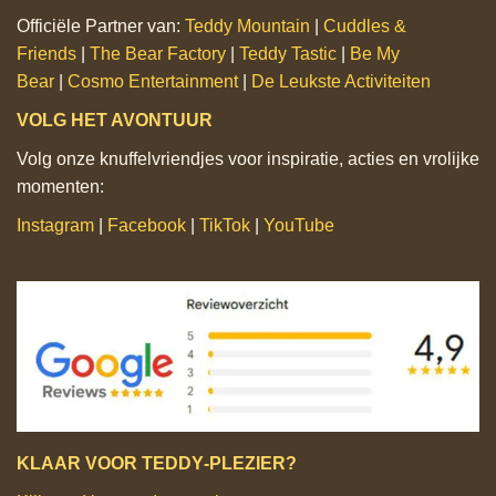
Officiële Partner van:
Teddy Mountain
|
Cuddles &
Friends
|
The Bear Factory
|
Teddy Tastic
|
Be My
Bear
|
Cosmo Entertainment
|
De Leukste Activiteiten
VOLG HET AVONTUUR
Volg onze knuffelvriendjes voor inspiratie, acties en vrolijke
momenten:
Instagram
|
Facebook
|
TikTok
|
YouTube
KLAAR VOOR TEDDY‑PLEZIER?