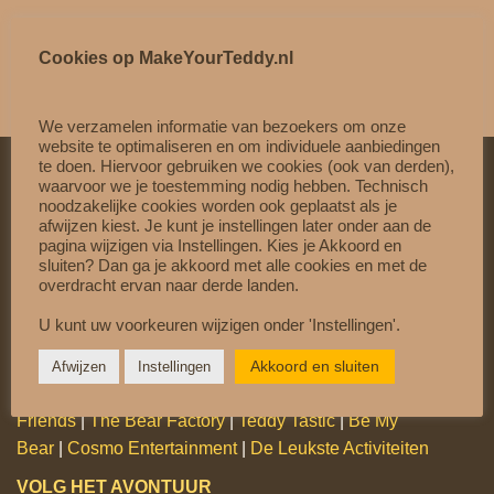
n
t
a
Cookies op MakeYourTeddy.nl
l
We verzamelen informatie van bezoekers om onze
website te optimaliseren en om individuele aanbiedingen
te doen. Hiervoor gebruiken we cookies (ook van derden),
waarvoor we je toestemming nodig hebben. Technisch
noodzakelijke cookies worden ook geplaatst als je
VEILIG & VERTROUWD
afwijzen kiest. Je kunt je instellingen later onder aan de
pagina wijzigen via Instellingen. Kies je Akkoord en
Betaal veilig met
Mollie
sluiten? Dan ga je akkoord met alle cookies en met de
overdracht ervan naar derde landen.
Gratis verzending vanaf €60,-
U kunt uw voorkeuren wijzigen onder 'Instellingen'.
Op werkdagen vóór 15:00 besteld = dezelfde dag
verzonden
Akkoord en sluiten
Afwijzen
Instellingen
Officiële Partner van:
Teddy Mountain
|
Cuddles &
Friends
|
The Bear Factory
|
Teddy Tastic
|
Be My
Bear
|
Cosmo Entertainment
|
De Leukste Activiteiten
VOLG HET AVONTUUR