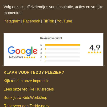
Volg onze knuffelvriendjes voor inspiratie, acties en vrolijke
momenten:
Instagram
|
Facebook
|
TikTok
|
YouTube
KLAAR VOOR TEDDY‑PLEZIER?
Kijk rond in onze Impressie
Lees onze vrolijke Huisregels
Boek jouw KidsWorkshop
Reserveer een Teddy‑party