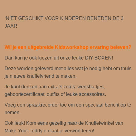
a
t
‘NIET GESCHIKT VOOR KINDEREN BENEDEN DE 3
-
JAAR’
G
e
b
Wil je een uitgebreide Kidsworkshop ervaring beleven?
o
Dan kun je ook kiezen uit onze leuke DIY-BOXEN!
o
r
Deze worden geleverd met alles wat je nodig hebt om thuis
t
je nieuwe knuffelvriend te maken.
e
Je kunt denken aan extra’s zoals: wenshartjes,
a
geboortecertificaat, outfits of leuke accessoires.
k
Voeg een spraakrecorder toe om een ​​speciaal bericht op te
t
nemen.
e
a
Ook leuk! Kom eens gezellig naar de Knuffelwinkel van
a
Make-Your-Teddy en laat je verwonderen!