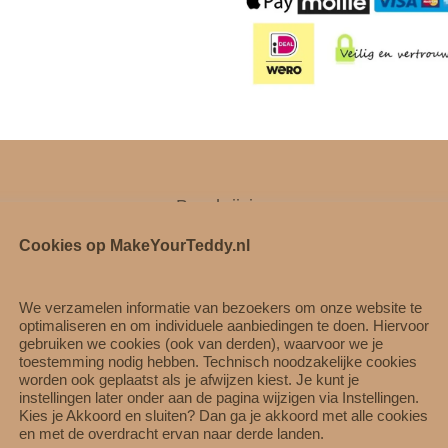
e
a
u
b
o
n
-
s
Beschrijving
h
o
Cookies op MakeYourTeddy.nl
huizen, geslaagd is of als iemand jarig is…
p
€
est u een cadeau die geheel persoonlijk in te vullen is!
We verzamelen informatie van bezoekers om onze website te
4
optimaliseren en om individuele aanbiedingen te doen. Hiervoor
0
gebruiken we cookies (ook van derden), waarvoor we je
 inwisselbaar in de knuffelshowroom.
,
toestemming nodig hebben. Technisch noodzakelijke cookies
worden ook geplaatst als je afwijzen kiest. Je kunt je
0
instellingen later onder aan de pagina wijzigen via Instellingen.
0
Kies je Akkoord en sluiten? Dan ga je akkoord met alle cookies
oonlijkheid weerspiegelt!
en met de overdracht ervan naar derde landen.
a