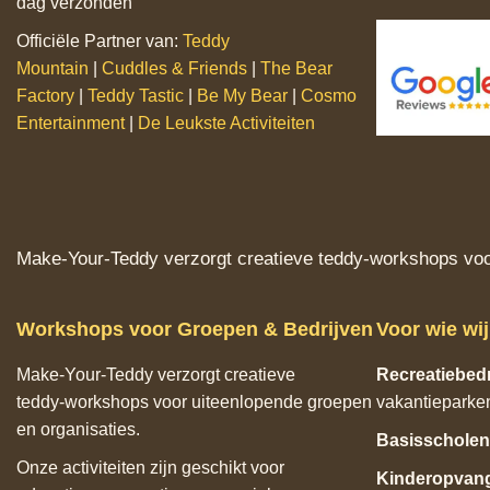
dag verzonden
Officiële Partner van:
Teddy
Mountain
|
Cuddles & Friends
|
The Bear
Factory
|
Teddy Tastic
|
Be My Bear
|
Cosmo
Entertainment
|
De Leukste Activiteiten
Make‑Your‑Teddy verzorgt creatieve teddy‑workshops voor
Workshops voor Groepen & Bedrijven
Voor wie wi
Make‑Your‑Teddy verzorgt creatieve
Recreatiebedr
teddy‑workshops voor uiteenlopende groepen
vakantieparke
en organisaties.
Basisscholen
Onze activiteiten zijn geschikt voor
Kinderopvan