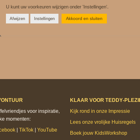
de schattige cadeau-sets voor teddyberen en knuffels.
a
U kunt uw voorkeuren wijzigen onder 'Instellingen'.
n
fel liefhebbers!
Akkoord en sluiten
Afwijzen
Instellingen
t
a
’
l
VONTUUR
KLAAR VOOR TEDDY‑PLEZI
elvriendjes voor inspiratie,
Kijk rond in onze Impressie
ijke momenten:
Lees onze vrolijke Huisregels
cebook
|
TikTok
|
YouTube
Boek jouw KidsWorkshop