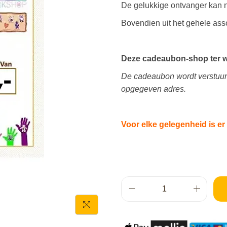
De gelukkige ontvanger kan na
Bovendien uit het gehele ass
Deze cadeaubon-shop ter wa
De cadeaubon wordt verstuu
opgegeven adres.
Voor elke gelegenheid is e
C
a
d