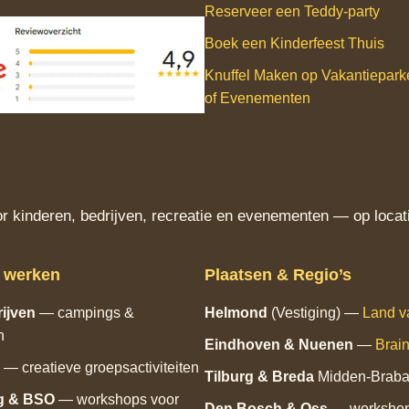
Reserveer een Teddy‑party
Boek een Kinderfeest Thuis
Knuffel Maken op Vakantiepar
of Evenementen
 kinderen, bedrijven, recreatie en evenementen — op locati
j werken
Plaatsen & Regio’s
ijven
— campings &
Helmond
(Vestiging) —
Land v
n
Eindhoven
& Nuenen
—
Brain
— creatieve groepsactiviteiten
Tilburg
& Breda
Midden‑Braba
g & BSO
— workshops voor
Den Bosch
& Oss
— workshops