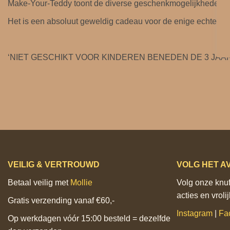
Make-Your-Teddy toont de diverse geschenkmogelijkheden in 
Het is een absoluut geweldig cadeau voor de enige echte knuf
‘NIET GESCHIKT VOOR KINDEREN BENEDEN DE 3 JAAR
VEILIG & VERTROUWD
VOLG HET A
Betaal veilig met
Mollie
Volg onze knuff
acties en vrol
Gratis verzending vanaf €60,-
Instagram
|
Fa
Op werkdagen vóór 15:00 besteld = dezelfde