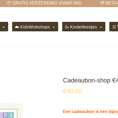
📦 GRATIS VERZENDING VANAF €60,-
💳 BETAAL
☁️ KidsWorkshops
🥳 Kinderfeestjes
🛒
Cadeaubon-shop €
€
40,00
Een cadeaubon is een bijzo