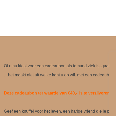
Of u nu kiest voor een cadeaubon als iemand ziek is, gaat ver
…het maakt niet uit welke kant u op wil, met een cadeaubon ki
Deze cadeaubon ter waarde van €
40,-
is te verzilveren /
Geef een knuffel voor het leven, een harige vriend die je pers