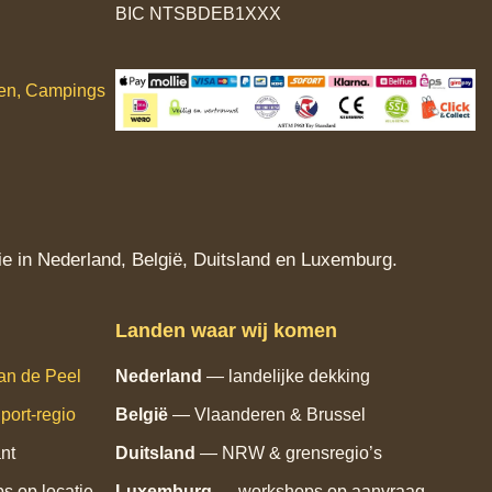
BIC NTSBDEB1XXX
ken, Campings
e in Nederland, België, Duitsland en Luxemburg.
Landen waar wij komen
an de Peel
Nederland
— landelijke dekking
port‑regio
België
— Vlaanderen & Brussel
nt
Duitsland
— NRW & grensregio’s
 op locatie
Luxemburg
— workshops op aanvraag