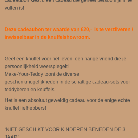
cadeaubon kiest u een cadeau die geheel persoonlijk in te
€
vullen is!
2
0
,
Deze cadeaubon ter waarde van €
20,-
is te verzilveren /
0
inwisselbaar in de knuffelshowroom.
0
a
a
Geef een knuffel voor het leven, een harige vriend die je
n
persoonlijkheid weerspiegelt!
t
Make-Your-Teddy toont de diverse
a
geschenkmogelijkheden in de schattige cadeau-sets voor
l
teddyberen en knuffels.
Het is een absoluut geweldig cadeau voor de enige echte
knuffel liefhebbers!
‘NIET GESCHIKT VOOR KINDEREN BENEDEN DE 3
JAAR’