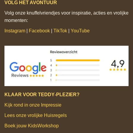
VOLG HET AVONTUUR
Volg onze knuffelvriendjes voor inspiratie, acties en vrolijke
momenten:
Instagram
|
Facebook
|
TikTok
|
YouTube
KLAAR VOOR TEDDY‑PLEZIER?
Kijk rond in onze Impressie
Lees onze vrolijke Huisregels
Boek jouw KidsWorkshop