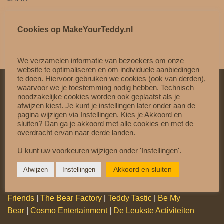
Cookies op MakeYourTeddy.nl
We verzamelen informatie van bezoekers om onze
website te optimaliseren en om individuele aanbiedingen
te doen. Hiervoor gebruiken we cookies (ook van derden),
waarvoor we je toestemming nodig hebben. Technisch
noodzakelijke cookies worden ook geplaatst als je
VEILIG & VERTROUWD
afwijzen kiest. Je kunt je instellingen later onder aan de
pagina wijzigen via Instellingen. Kies je Akkoord en
Betaal veilig met
Mollie
sluiten? Dan ga je akkoord met alle cookies en met de
overdracht ervan naar derde landen.
Gratis verzending vanaf €60,-
U kunt uw voorkeuren wijzigen onder 'Instellingen'.
Op werkdagen vóór 15:00 besteld = dezelfde dag
verzonden
Akkoord en sluiten
Afwijzen
Instellingen
Officiële Partner van:
Teddy Mountain
|
Cuddles &
Friends
|
The Bear Factory
|
Teddy Tastic
|
Be My
Bear
|
Cosmo Entertainment
|
De Leukste Activiteiten