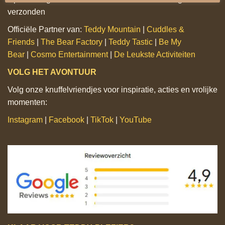
verzonden
Officiële Partner van:
Teddy Mountain
|
Cuddles &
Friends
|
The Bear Factory
|
Teddy Tastic
|
Be My
Bear
|
Cosmo Entertainment
|
De Leukste Activiteiten
VOLG HET AVONTUUR
Volg onze knuffelvriendjes voor inspiratie, acties en vrolijke
momenten:
Instagram
|
Facebook
|
TikTok
|
YouTube