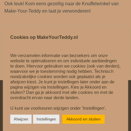
Ook leuk! Kom eens gezellig naar de Knuffelwinkel van
Make-Your-Teddy en laat je verwonderen!
‘NIET GESCHIKT VOOR KINDEREN BENEDEN DE 3
Cookies op MakeYourTeddy.nl
JAAR’
We verzamelen informatie van bezoekers om onze
website te optimaliseren en om individuele aanbiedingen
te doen. Hiervoor gebruiken we cookies (ook van derden),
waarvoor we je toestemming nodig hebben. Technisch
noodzakelijke cookies worden ook geplaatst als je
afwijzen kiest. Je kunt je instellingen later onder aan de
pagina wijzigen via Instellingen. Kies je Akkoord en
sluiten? Dan ga je akkoord met alle cookies en met de
overdracht ervan naar derde landen.
VEILIG & VERTROUWD
U kunt uw voorkeuren wijzigen onder 'Instellingen'.
Betaal veilig met
Mollie
Akkoord en sluiten
Afwijzen
Instellingen
Gratis verzending vanaf €60,-
Op werkdagen vóór 15:00 besteld = dezelfde dag