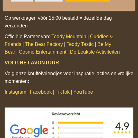
Gratis verzending vanaf €60,-
Op werkdagen vóór 15:00 besteld = dezelfde dag
verzonden
Officiële Partner van:
Teddy Mountain
|
Cuddles &
Friends
|
The Bear Factory
|
Teddy Tastic
|
Be My
Bear
|
Cosmo Entertainment
|
De Leukste Activiteiten
VOLG HET AVONTUUR
Volg onze knuffelvriendjes voor inspiratie, acties en vrolijke
momenten:
Instagram
|
Facebook
|
TikTok
|
YouTube