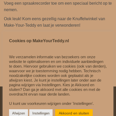
Voeg een spraakrecorder toe om een ​​speciaal bericht op te
nemen.
Ook leuk! Kom eens gezellig naar de Knuffelwinkel van
Make-Your-Teddy en laat je verwonderen!
Cookies op MakeYourTeddy.nl
‘NIET GESCHIKT VOOR KINDEREN BENEDEN DE 3
JAAR’
We verzamelen informatie van bezoekers om onze
website te optimaliseren en om individuele aanbiedingen
te doen. Hiervoor gebruiken we cookies (ook van derden),
waarvoor we je toestemming nodig hebben. Technisch
noodzakelijke cookies worden ook geplaatst als je
afwijzen kiest. Je kunt je instellingen later onder aan de
pagina wijzigen via Instellingen. Kies je Akkoord en
sluiten? Dan ga je akkoord met alle cookies en met de
overdracht ervan naar derde landen.
U kunt uw voorkeuren wijzigen onder 'Instellingen'.
VEILIG & VERTROUWD
Betaal veilig met
Mollie
Akkoord en sluiten
Afwijzen
Instellingen