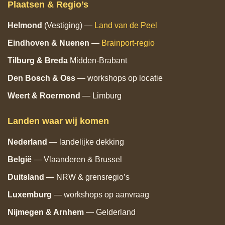
Plaatsen & Regio’s
Helmond
(Vestiging) —
Land van de Peel
Eindhoven
& Nuenen
—
Brainport‑regio
Tilburg
& Breda
Midden‑Brabant
Den Bosch
& Oss
— workshops op locatie
Weert & Roermond
— Limburg
Landen waar wij komen
Nederland
— landelijke dekking
België
— Vlaanderen & Brussel
Duitsland
— NRW & grensregio’s
Luxemburg
— workshops op aanvraag
Nijmegen & Arnhem
— Gelderland