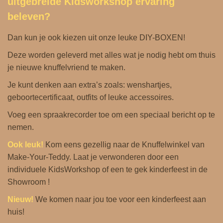
uitgebreide
Kidsworkshop
ervaring
beleven?
Dan kun je ook kiezen uit onze leuke
DIY-BOXEN
!
Deze worden geleverd met alles wat je nodig hebt om thuis
je nieuwe knuffelvriend te maken.
Je kunt denken aan extra’s zoals: wenshartjes,
geboortecertificaat, outfits of leuke accessoires.
Voeg een spraakrecorder toe om een ​​speciaal bericht op te
nemen.
Ook leuk!
Kom eens gezellig naar de
Knuffelwinkel
van
Make-Your-Teddy. Laat je verwonderen door een
individuele KidsWorkshop of een te gek kinderfeest in de
Showroom !
Nieuw!
We komen naar jou toe voor een
kinderfeest aan
huis
!