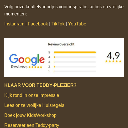
Volg onze knuffelvriendjes voor inspiratie, acties en vrolijke
momenten:
Instagram
|
Facebook
|
TikTok
|
YouTube
KLAAR VOOR TEDDY‑PLEZIER?
Kijk rond in onze Impressie
Lees onze vrolijke Huisregels
Boek jouw KidsWorkshop
Reserveer een Teddy‑party