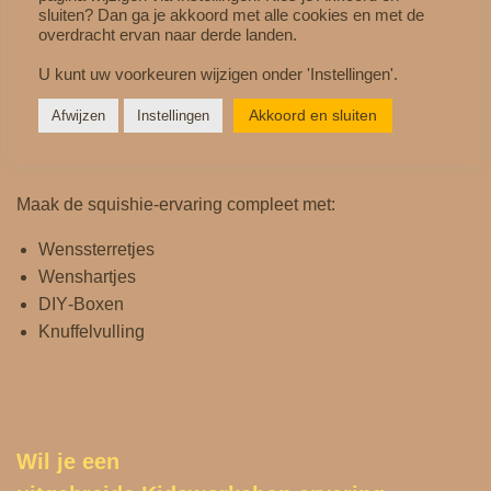
sluiten? Dan ga je akkoord met alle cookies en met de
overdracht ervan naar derde landen.
Kinderen beleven nóg meer plezier wanneer ze hun eigen
squishie‑knuffel kunnen maken.
U kunt uw voorkeuren wijzigen onder 'Instellingen'.
Akkoord en sluiten
Afwijzen
Instellingen
Combineer met andere accessoires
Maak de squishie‑ervaring compleet met:
Wenssterretjes
Wenshartjes
DIY‑Boxen
Knuffelvulling
Wil je een