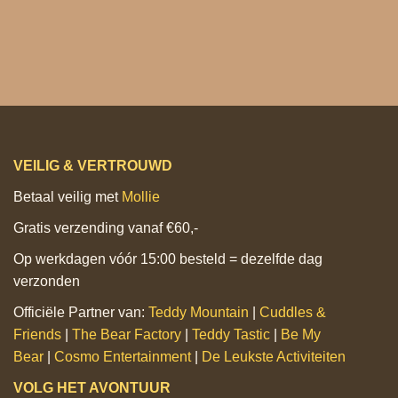
VEILIG & VERTROUWD
Betaal veilig met
Mollie
Gratis verzending vanaf €60,-
Op werkdagen vóór 15:00 besteld = dezelfde dag
verzonden
Officiële Partner van:
Teddy Mountain
|
Cuddles &
Friends
|
The Bear Factory
|
Teddy Tastic
|
Be My
Bear
|
Cosmo Entertainment
|
De Leukste Activiteiten
VOLG HET AVONTUUR