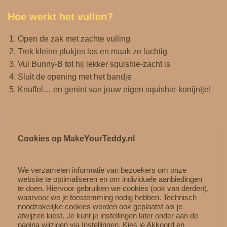
Hoe werkt het vullen?
Open de zak met zachte vulling
Trek kleine plukjes los en maak ze luchtig
Vul Bunny‑B tot hij lekker squishie‑zacht is
Sluit de opening met het bandje
Knuffel… en geniet van jouw eigen squishie‑konijntje!
Perfect voor Kidsworkshops & feestjes
Cookies op MakeYourTeddy.nl
Bunny‑B is ideaal voor:
We verzamelen informatie van bezoekers om onze
Kidsworkshops
website te optimaliseren en om individuele aanbiedingen
Kinderfeestjes
te doen. Hiervoor gebruiken we cookies (ook van derden),
waarvoor we je toestemming nodig hebben. Technisch
Cadeaumomenten
noodzakelijke cookies worden ook geplaatst als je
Creatieve knuffelactiviteiten
afwijzen kiest. Je kunt je instellingen later onder aan de
Verzamelpret met andere squishies
pagina wijzigen via Instellingen. Kies je Akkoord en