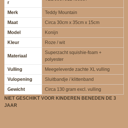
r
Merk
Teddy Mountain
Maat
Circa 30cm x 35cm x 15cm
Model
Konijn
Kleur
Roze / wit
Superzacht squishie‑foam +
Materiaal
polyester
Vulling
Meegeleverde zachte XL vulling
Vulopening
Sluitbandje / klittenband
Gewicht
Circa 130 gram excl. vulling
NIET GESCHIKT VOOR KINDEREN BENEDEN DE 3
JAAR