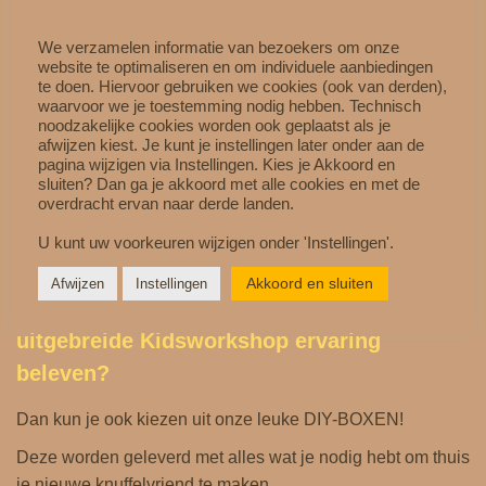
Combineer met andere accessoires
We verzamelen informatie van bezoekers om onze
website te optimaliseren en om individuele aanbiedingen
te doen. Hiervoor gebruiken we cookies (ook van derden),
Maak de look persoonlijk met:
waarvoor we je toestemming nodig hebben. Technisch
noodzakelijke cookies worden ook geplaatst als je
Knuffelschoenen
afwijzen kiest. Je kunt je instellingen later onder aan de
Jurkjes & outfits
pagina wijzigen via Instellingen. Kies je Akkoord en
sluiten? Dan ga je akkoord met alle cookies en met de
Knuffel‑T‑shirts
overdracht ervan naar derde landen.
DIY‑Boxen
U kunt uw voorkeuren wijzigen onder 'Instellingen'.
Akkoord en sluiten
Afwijzen
Instellingen
Wil je een
uitgebreide
Kidsworkshop
ervaring
beleven?
Dan kun je ook kiezen uit onze leuke
DIY-BOXEN
!
Deze worden geleverd met alles wat je nodig hebt om thuis
je nieuwe knuffelvriend te maken.