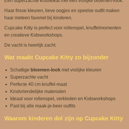
Een superzachte knuffelkat met een vrolijke bloemen‑look.
n
Haar frisse kleuren, lieve oogjes en speelse outfit maken
t
haar meteen favoriet bij kinderen.
a
Cupcake Kitty is perfect voor rollenspel, knuffelmomenten
l
en creatieve Kidsworkshops.
De vacht is heerlijk zacht.
Wat maakt Cupcake Kitty zo bijzonder
Schattige
bloemen‑look
met vrolijke kleuren
Superzachte vacht
Perfecte 40 cm knuffel-maat
Kindvriendelijke materialen
Ideaal voor rollenspel, verkleden en Kidsworkshops
Past bij alle maak-je-beer outfits
Waarom kinderen dol zijn op Cupcake Kitty