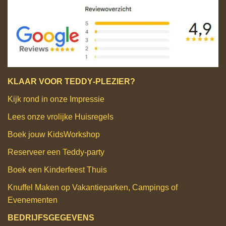
KLAAR VOOR TEDDY‑PLEZIER?
Kijk rond in onze Impressie
Lees onze vrolijke Huisregels
Boek jouw KidsWorkshop
Reserveer een Teddy‑party
Boek een Kinderfeest Thuis
Knuffel Maken op Vakantieparken, Campings of
Evenementen
BEDRIJFSGEGEVENS