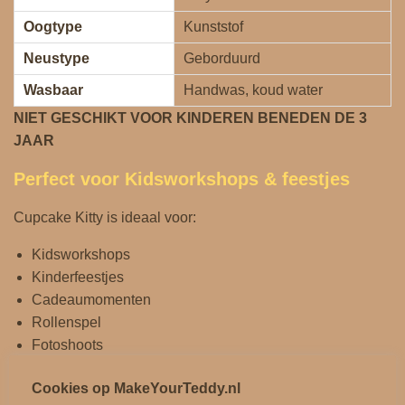
Oogtype
Kunststof
Neustype
Geborduurd
Wasbaar
Handwas, koud water
NIET GESCHIKT VOOR KINDEREN BENEDEN DE 3
JAAR
Perfect voor Kidsworkshops & feestjes
Cupcake Kitty is ideaal voor:
Kidsworkshops
Kinderfeestjes
Cadeaumomenten
Rollenspel
Fotoshoots
Kinderen beleven nóg meer plezier wanneer ze hun eigen
Cookies op MakeYourTeddy.nl
cupcake‑katje kunnen aankleden en verzorgen.