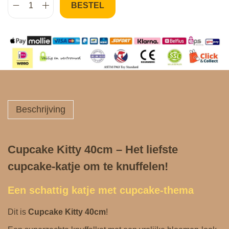
BESTEL
C
u
p
c
a
k
e
K
Beschrijving
i
t
t
Cupcake Kitty 40cm – Het liefste
y
cupcake‑katje om te knuffelen!
4
0
Een schattig katje met cupcake‑thema
c
m
Dit is
Cupcake Kitty 40cm
!
a
a