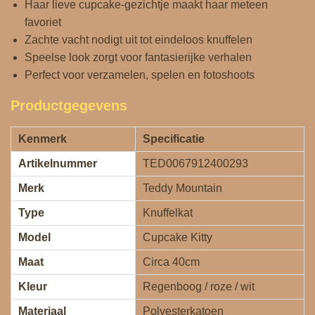
Haar lieve cupcake‑gezichtje maakt haar meteen
favoriet
Zachte vacht nodigt uit tot eindeloos knuffelen
Speelse look zorgt voor fantasierijke verhalen
Perfect voor verzamelen, spelen en fotoshoots
Productgegevens
Kenmerk
Specificatie
Artikelnummer
TED0067912400293
Merk
Teddy Mountain
Type
Knuffelkat
Model
Cupcake Kitty
Maat
Circa 40cm
Kleur
Regenboog / roze / wit
Materiaal
Polyesterkatoen