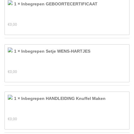
1 × Inbegrepen GEBOORTECERTIFICAAT
€
0,00
1 × Inbegrepen Setje WENS-HARTJES
€
0,00
1 × Inbegrepen HANDLEIDING Knuffel Maken
€
0,00