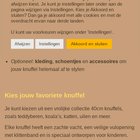
afwijzen kiest. Je kunt je instellingen later onder aan de
pagina wijzigen via Instellingen. Kies je Akkoord en
sluiten? Dan ga je akkoord met alle cookies en met de
Wat zit er in het Knuffelpakket 40cm?
overdracht ervan naar derde landen.
Fibervulling 40cm
U kunt uw voorkeuren wijzigen onder 'Instellingen'.
Setje wenshartjes
Akkoord en sluiten
Afwijzen
Instellingen
Geboortecertificaat A4
Handleiding A4
Optioneel:
kleding
,
schoentjes
en
accessoires
om
jouw knuffel helemaal af te stylen
Kies jouw favoriete knuffel
Je kunt kiezen uit een vrolijke collectie 40cm knuffels,
zoals teddyberen, koala’s, katten, uilen en meer.
Elke knuffel heeft een zachte vacht, een veilige vulopening
met klittenband en is speciaal ontworpen voor kinderen.