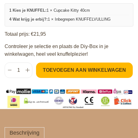
1 Kies je KNUFFEL:
1 × Cupcake Kitty 40cm
4 Wat krijg je erbij?:
1 × Inbegrepen KNUFFELVULLING
Totaal prijs:
€
21,95
Controleer je selectie en plaats de Diy-Box in je
TOEVOEGEN AAN WINKELWAGEN
K
n
u
f
f
e
l
p
Beschrijving
a