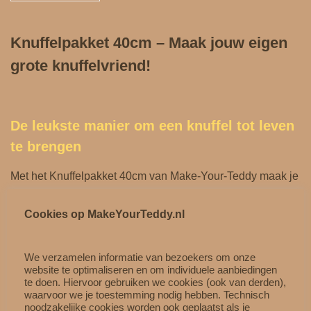
k
k
Knuffelpakket 40cm – Maak jouw eigen
e
grote knuffelvriend!
t
4
0
c
De leukste manier om een knuffel tot leven
m
te brengen
a
a
Met het Knuffelpakket 40cm van Make‑Your‑Teddy maak je
n
samen met je kind een onvergetelijke ervaring.
t
Cookies op MakeYourTeddy.nl
Kies een van de lieve 40cm knuffels, vul hem zelf met de
a
zachte fibervulling en geef hem een wenshartje voor een
l
extra magisch moment.
We verzamelen informatie van bezoekers om onze
website te optimaliseren en om individuele aanbiedingen
Dit pakket is ideaal voor thuis, een kinderfeestje of als
te doen. Hiervoor gebruiken we cookies (ook van derden),
onderdeel van een KidsWorkshop.
waarvoor we je toestemming nodig hebben. Technisch
noodzakelijke cookies worden ook geplaatst als je