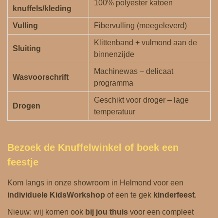
100% polyester katoen
knuffels/kleding
Vulling
Fibervulling (meegeleverd)
Klittenband + vulmond aan de
Sluiting
binnenzijde
Machinewas – delicaat
Wasvoorschrift
programma
Geschikt voor droger – lage
Drogen
temperatuur
Bezoek de Knuffelwinkel of boek een
feestje
Kom langs in onze showroom in Helmond voor een
individuele KidsWorkshop
of een te gek
kinderfeest
.
Nieuw: wij komen ook
bij jou thuis
voor een compleet