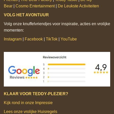
Bear
|
Cosmo Entertainment
|
De Leukste Activiteiten
VOLG HET AVONTUUR
Volg onze knuffelvriendjes voor inspiratie, acties en vrolijke
momenten:
Instagram
|
Facebook
|
TikTok
|
YouTube
KLAAR VOOR TEDDY‑PLEZIER?
Kijk rond in onze Impressie
Lees onze vrolijke Huisregels