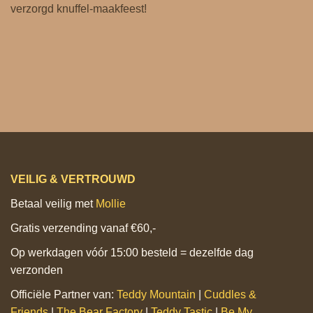
verzorgd knuffel‑maakfeest!
VEILIG & VERTROUWD
Betaal veilig met
Mollie
Gratis verzending vanaf €60,-
Op werkdagen vóór 15:00 besteld = dezelfde dag
verzonden
Officiële Partner van:
Teddy Mountain
|
Cuddles &
Friends
|
The Bear Factory
|
Teddy Tastic
|
Be My