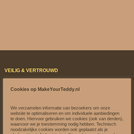
R
T
E
C
E
R
T
I
F
I
VEILIG & VERTROUWD
C
Betaal veilig met
Mollie
A
Cookies op MakeYourTeddy.nl
Gratis verzending vanaf €60,-
A
T
Op werkdagen vóór 15:00 besteld = dezelfde dag
a
We verzamelen informatie van bezoekers om onze
verzonden
website te optimaliseren en om individuele aanbiedingen
a
te doen. Hiervoor gebruiken we cookies (ook van derden),
Officiële Partner van:
Teddy Mountain
|
Cuddles &
n
waarvoor we je toestemming nodig hebben. Technisch
Friends
|
The Bear Factory
|
Teddy Tastic
|
Be My
noodzakelijke cookies worden ook geplaatst als je
t