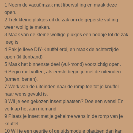
1 Neem de vacuümzak met fibervulling en maak deze
L
open.
E
2 Trek kleine plukjes uit de zak om de geperste vulling
I
weer wollig te maken.
D
3 Maak van de kleine wollige plukjes een hoopje tot de zak
I
leeg is.
N
4 Pak je lieve DIY-Knuffel erbij en maak de achterzijde
G
open (klittenband).
K
5 Maak het binnenste deel (vul-mond) voorzichtig open.
n
6 Begin met vullen, als eerste begin je met de uiteinden
u
(armen, benen).
f
7 Werk van de uiteinden naar de romp toe tot je knuffel
f
naar wens gevuld is.
e
8 Wil je een gekozen insert plaatsen? Doe een wens! En
l
verklap het aan niemand.
M
9 Plaats je insert met je geheime wens in de romp van je
a
knuffel.
k
10 Wil je een geurtje of geluidsmodule plaatsen dan kan
e