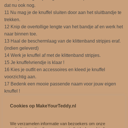
dat nu ook nog.
n
11 Nu mag je de knuffel sluiten door aan het sluitbandje te
a
trekken.
a
12 Knip de overtollige lengte van het bandje af en werk het
n
naar binnen toe.
t
13 Haal de beschermlaag van de klittenband stripjes eraf.
a
(indien geleverd)
l
14 Werk je knuffel af met de klittenband stripjes.
15 Je knuffelvriendje is klaar !
16 Kies je outfit en accessoires en kleed je knuffel
voorzichtig aan.
17 Bedenk een mooie passende naam voor jouw eigen
knuffel !
18 Neem het geboortecertificaat en vul hem in, bewaar het
netjes op je kamer.
Cookies op MakeYourTeddy.nl
19 Je knuffel is klaar en geboren in de jouw eigen
knuffelwereld !
We verzamelen informatie van bezoekers om onze
20 Knuffelzzzzz en veel plezier !