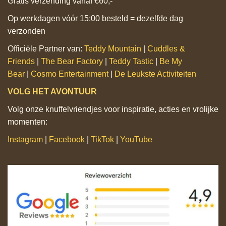
Gratis verzending vanaf €60,-
Op werkdagen vóór 15:00 besteld = dezelfde dag
verzonden
Officiële Partner van:
Teddy Mountain
|
Cuddles &
Friends
|
The Bear Factory
|
Teddy Tastic
|
Be My
Bear
|
Cosmo Entertainment
|
De Leukste Activiteiten
VOLG HET AVONTUUR
Volg onze knuffelvriendjes voor inspiratie, acties en vrolijke
momenten:
Instagram
|
Facebook
|
TikTok
|
YouTube