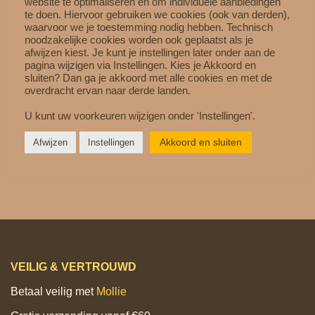
website te optimaliseren en om individuele aanbiedingen
te doen. Hiervoor gebruiken we cookies (ook van derden),
waarvoor we je toestemming nodig hebben. Technisch
noodzakelijke cookies worden ook geplaatst als je
Productgegevens;
afwijzen kiest. Je kunt je instellingen later onder aan de
pagina wijzigen via Instellingen. Kies je Akkoord en
Maat;
A4
sluiten? Dan ga je akkoord met alle cookies en met de
overdracht ervan naar derde landen.
Merk
; Make-Your-Teddy
U kunt uw voorkeuren wijzigen onder 'Instellingen'.
Art.nr.
; TEDHandleidingA4
Akkoord en sluiten
Afwijzen
Instellingen
VEILIG & VERTROUWD
Betaal veilig met
Mollie