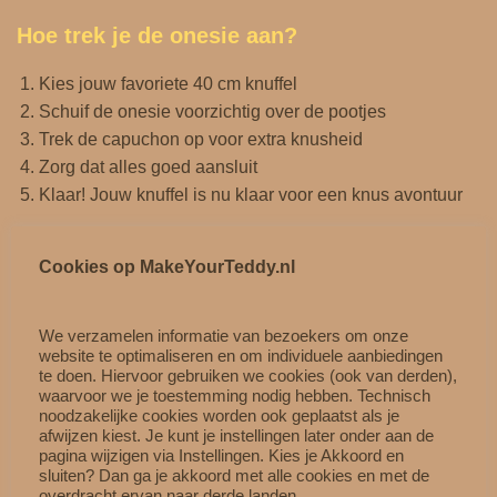
Hoe trek je de onesie aan?
Kies jouw favoriete 40 cm knuffel
Schuif de onesie voorzichtig over de pootjes
Trek de capuchon op voor extra knusheid
Zorg dat alles goed aansluit
Klaar! Jouw knuffel is nu klaar voor een knus avontuur
Cookies op MakeYourTeddy.nl
Perfect voor Kidsworkshops & feestjes
De Mette Onesie is ideaal voor:
We verzamelen informatie van bezoekers om onze
website te optimaliseren en om individuele aanbiedingen
te doen. Hiervoor gebruiken we cookies (ook van derden),
Kidsworkshops
waarvoor we je toestemming nodig hebben. Technisch
Kinderfeestjes
noodzakelijke cookies worden ook geplaatst als je
Rollenspel
afwijzen kiest. Je kunt je instellingen later onder aan de
pagina wijzigen via Instellingen. Kies je Akkoord en
Slaapfeestjes
sluiten? Dan ga je akkoord met alle cookies en met de
Cadeaumomenten
overdracht ervan naar derde landen.