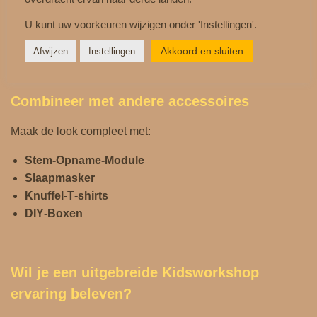
U kunt uw voorkeuren wijzigen onder 'Instellingen'.
Kinderen beleven nóg meer plezier wanneer ze hun knuffel
kunnen aankleden.
Akkoord en sluiten
Afwijzen
Instellingen
Combineer met andere accessoires
Maak de look compleet met:
Stem-Opname-Module
Slaapmasker
Knuffel‑T‑shirts
DIY‑Boxen
Wil je een uitgebreide Kidsworkshop
ervaring beleven?