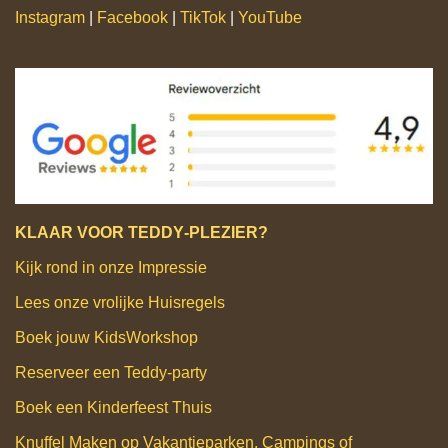
Instagram
|
Facebook
|
TikTok
|
YouTube
KLAAR VOOR TEDDY‑PLEZIER?
Kijk rond in onze Impressie
Lees onze vrolijke Huisregels
Boek jouw KidsWorkshop
Reserveer een Teddy‑party
Boek een Kinderfeest Thuis
Knuffel Maken op Vakantieparken, Campings of