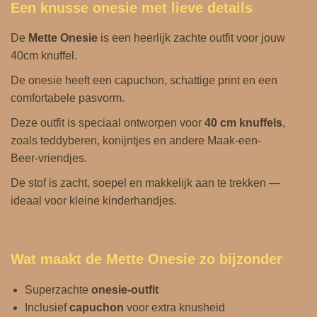
Een knusse onesie met lieve details
a
n
De
Mette Onesie
is een heerlijk zachte outfit voor jouw
t
40cm knuffel.
a
De onesie heeft een capuchon, schattige print en een
l
comfortabele pasvorm.
Deze outfit is speciaal ontworpen voor
40 cm knuffels
,
zoals teddyberen, konijntjes en andere Maak-een-
Beer‑vriendjes.
De stof is zacht, soepel en makkelijk aan te trekken —
ideaal voor kleine kinderhandjes.
Wat maakt de Mette Onesie zo bijzonder
Superzachte
onesie‑outfit
Inclusief
capuchon
voor extra knusheid