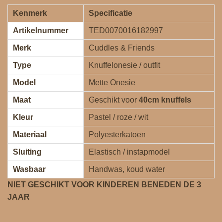
Kenmerk
Specificatie
Artikelnummer
TED0070016182997
Merk
Cuddles & Friends
Type
Knuffelonesie / outfit
Model
Mette Onesie
Maat
Geschikt voor
40cm knuffels
Kleur
Pastel / roze / wit
Materiaal
Polyesterkatoen
Sluiting
Elastisch / instapmodel
Wasbaar
Handwas, koud water
NIET GESCHIKT VOOR KINDEREN BENEDEN DE 3
JAAR