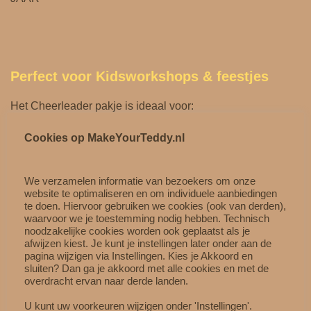
Perfect voor Kidsworkshops & feestjes
Het Cheerleader pakje is ideaal voor:
Kidsworkshops
Cookies op MakeYourTeddy.nl
Kinderfeestjes
Fotoshoots
We verzamelen informatie van bezoekers om onze
Cadeaumomenten
website te optimaliseren en om individuele aanbiedingen
Rollenspel en fantasieverhalen
te doen. Hiervoor gebruiken we cookies (ook van derden),
waarvoor we je toestemming nodig hebben. Technisch
noodzakelijke cookies worden ook geplaatst als je
Kinderen beleven extra plezier wanneer ze hun knuffel
afwijzen kiest. Je kunt je instellingen later onder aan de
aankleden en laten schitteren in hun eigen sprookje.
pagina wijzigen via Instellingen. Kies je Akkoord en
sluiten? Dan ga je akkoord met alle cookies en met de
overdracht ervan naar derde landen.
Combineer met andere accessoires
U kunt uw voorkeuren wijzigen onder 'Instellingen'.