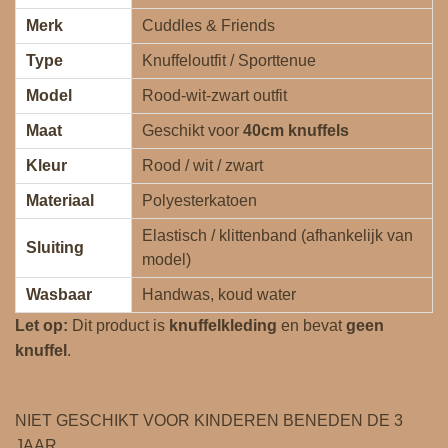
Merk
Cuddles & Friends
Type
Knuffeloutfit / Sporttenue
Model
Rood‑wit‑zwart outfit
Maat
Geschikt voor
40cm knuffels
Kleur
Rood / wit / zwart
Materiaal
Polyesterkatoen
Elastisch / klittenband (afhankelijk van
Sluiting
model)
Wasbaar
Handwas, koud water
Let op:
Dit product is
knuffelkleding
en bevat
geen
knuffel
.
NIET GESCHIKT VOOR KINDEREN BENEDEN DE 3
JAAR