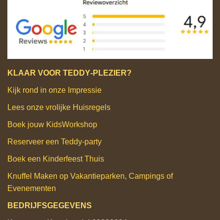
KLAAR VOOR TEDDY‑PLEZIER?
Kijk rond in onze Impressie
Lees onze vrolijke Huisregels
Boek jouw KidsWorkshop
Reserveer een Teddy‑party
Boek een Kinderfeest Thuis
Knuffel Maken op Vakantieparken, Campings of
Evenementen
BEDRIJFSGEGEVENS