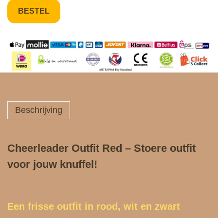
BESTEL
Beschrijving
Cheerleader Outfit Red – Stoere outfit
voor jouw knuffel!
Een frisse outfit in rood, wit en zwart