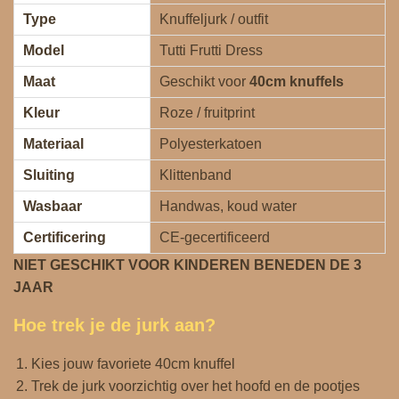
Type
Knuffeljurk / outfit
Model
Tutti Frutti Dress
Maat
Geschikt voor
40cm knuffels
Kleur
Roze / fruitprint
Materiaal
Polyesterkatoen
Sluiting
Klittenband
Wasbaar
Handwas, koud water
Certificering
CE‑gecertificeerd
NIET GESCHIKT VOOR KINDEREN BENEDEN DE 3
JAAR
Hoe trek je de jurk aan?
Kies jouw favoriete 40cm knuffel
Trek de jurk voorzichtig over het hoofd en de pootjes