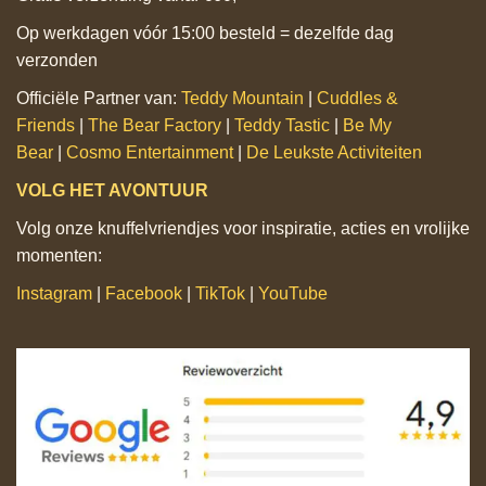
Op werkdagen vóór 15:00 besteld = dezelfde dag
verzonden
Officiële Partner van:
Teddy Mountain
|
Cuddles &
Friends
|
The Bear Factory
|
Teddy Tastic
|
Be My
Bear
|
Cosmo Entertainment
|
De Leukste Activiteiten
VOLG HET AVONTUUR
Volg onze knuffelvriendjes voor inspiratie, acties en vrolijke
momenten:
Instagram
|
Facebook
|
TikTok
|
YouTube