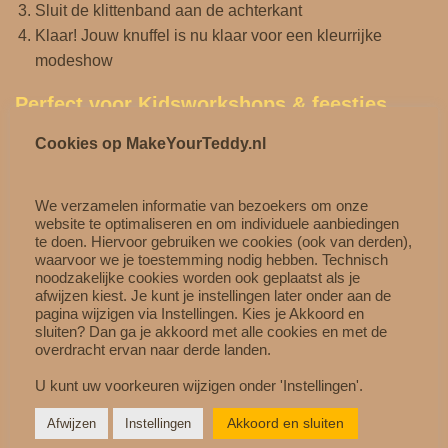
Sluit de klittenband aan de achterkant
Klaar! Jouw knuffel is nu klaar voor een kleurrijke
modeshow
Perfect voor Kidsworkshops & feestjes
Cookies op MakeYourTeddy.nl
De Tutti Frutti Dress is ideaal voor:
Kidsworkshops
We verzamelen informatie van bezoekers om onze
Kinderfeestjes
website te optimaliseren en om individuele aanbiedingen
Rollenspel
te doen. Hiervoor gebruiken we cookies (ook van derden),
waarvoor we je toestemming nodig hebben. Technisch
Fotoshoots
noodzakelijke cookies worden ook geplaatst als je
Cadeaumomenten
afwijzen kiest. Je kunt je instellingen later onder aan de
pagina wijzigen via Instellingen. Kies je Akkoord en
Kinderen beleven nóg meer plezier wanneer ze hun knuffel
sluiten? Dan ga je akkoord met alle cookies en met de
overdracht ervan naar derde landen.
kunnen aankleden.
U kunt uw voorkeuren wijzigen onder 'Instellingen'.
Combineer met andere accessoires
Akkoord en sluiten
Afwijzen
Instellingen
Maak de look compleet met: