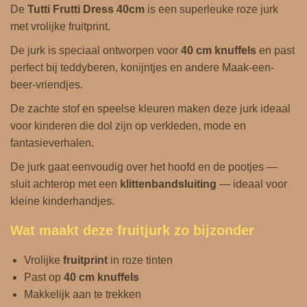
De
Tutti Frutti Dress 40cm
is een superleuke roze jurk
4
met vrolijke fruitprint.
0
c
De jurk is speciaal ontworpen voor
40 cm knuffels
en past
m
perfect bij teddyberen, konijntjes en andere Maak-een-
a
beer‑vriendjes.
a
De zachte stof en speelse kleuren maken deze jurk ideaal
n
voor kinderen die dol zijn op verkleden, mode en
t
fantasieverhalen.
a
De jurk gaat eenvoudig over het hoofd en de pootjes —
l
sluit achterop met een
klittenbandsluiting
— ideaal voor
kleine kinderhandjes.
Wat maakt deze fruitjurk zo bijzonder
Vrolijke
fruitprint
in roze tinten
Past op
40 cm knuffels
Makkelijk aan te trekken