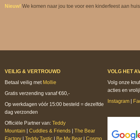
Nieuw!
We komen naar jou toe voor een
kinderfeest aan huis
VEILIG & VERTROUWD
VOLG HET A
Betaal veilig met
Mollie
Volg onze knuff
acties en vrol
Gratis verzending vanaf €60,-
Instagram
|
Fa
Op werkdagen vóór 15:00 besteld = dezelfde
dag verzonden
Officiële Partner van:
Teddy
Mountain
|
Cuddles & Friends
|
The Bear
Factory
|
Teddy Tastic
|
Be My Bear
|
Cosmo