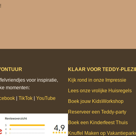
!
VONTUUR
KLAAR VOOR TEDDY‑PLEZI
elvriendjes voor inspiratie,
Kijk rond in onze Impressie
ijke momenten:
Lees onze vrolijke Huisregels
cebook
|
TikTok
|
YouTube
Boek jouw KidsWorkshop
Reserveer een Teddy‑party
Boek een Kinderfeest Thuis
Knuffel Maken op Vakantiepar