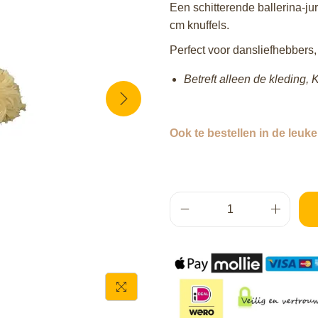
Een schitterende ballerina‑ju
cm knuffels.
Perfect voor dansliefhebbers,
Betreft alleen de kleding, K
Ook te bestellen in de leuk
B
a
l
l
e
r