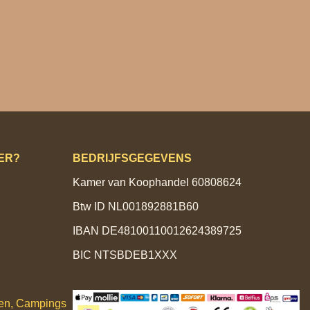
ER?
BEDRIJFSGEGEVENS
Kamer van Koophandel 60808624
Btw ID NL001892881B60
IBAN DE48100110012624389725
BIC NTSBDEB1XXX
ken, Campings