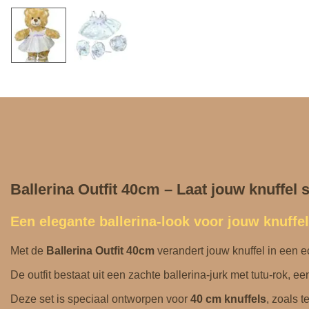
Ballerina Outfit 40cm – Laat jouw knuffel 
Een elegante ballerina‑look voor jouw knuffel
Met de
Ballerina Outfit 40cm
verandert jouw knuffel in een e
De outfit bestaat uit een zachte ballerina‑jurk met tutu‑rok, 
Deze set is speciaal ontworpen voor
40 cm knuffels
, zoals 