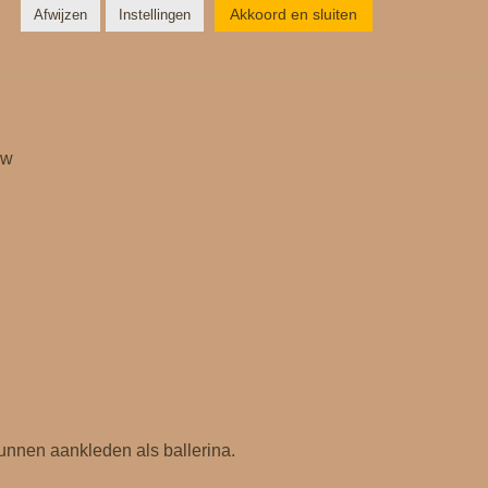
Akkoord en sluiten
Afwijzen
Instellingen
ow
unnen aankleden als ballerina.