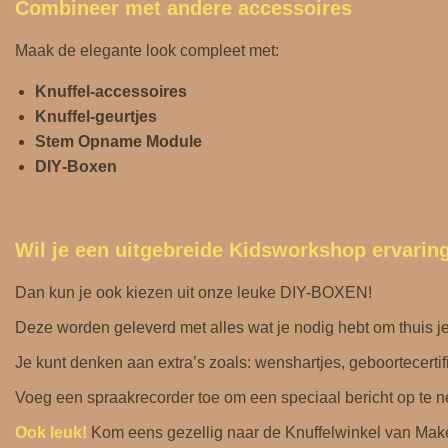
Combineer met andere accessoires
Maak de elegante look compleet met:
Knuffel-accessoires
Knuffel-geurtjes
Stem Opname Module
DIY‑Boxen
Wil je een uitgebreide Kidsworkshop ervarin
Dan kun je ook kiezen uit onze leuke DIY-BOXEN!
Deze worden geleverd met alles wat je nodig hebt om thuis j
Je kunt denken aan extra’s zoals: wenshartjes, geboortecertifi
Voeg een spraakrecorder toe om een ​​speciaal bericht op te 
Ook leuk!
Kom eens gezellig naar de
Knuffelwinkel
van Make