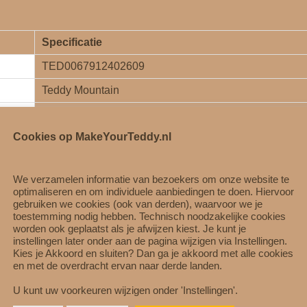
Specificatie
TED0067912402609
Teddy Mountain
Knuffeloutfit / ballerina‑set
Cookies op MakeYourTeddy.nl
Ballerina jurk
Geschikt voor
40cm knuffels
We verzamelen informatie van bezoekers om onze website te
Roze / wit / pastel
optimaliseren en om individuele aanbiedingen te doen. Hiervoor
gebruiken we cookies (ook van derden), waarvoor we je
Polyester / tule / katoenmix
toestemming nodig hebben. Technisch noodzakelijke cookies
worden ook geplaatst als je afwijzen kiest. Je kunt je
Elastisch / klittenband
instellingen later onder aan de pagina wijzigen via Instellingen.
Kies je Akkoord en sluiten? Dan ga je akkoord met alle cookies
Handwas, koud water
en met de overdracht ervan naar derde landen.
R
U kunt uw voorkeuren wijzigen onder 'Instellingen'.