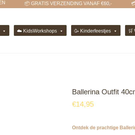
N
📦 GRATIS VERZENDING VANAF €60,-
💳
☁️ KidsWorkshops
🥳 Kinderfeestjes
🛒
Ballerina Outfit 40
€
14,95
Ontdek de prachtige Balleri