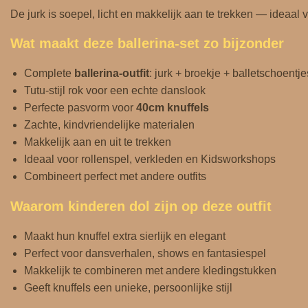
De jurk is soepel, licht en makkelijk aan te trekken — ideaal 
Wat maakt deze ballerina‑set zo bijzonder
Complete
ballerina‑outfit
: jurk + broekje + balletschoentje
Tutu‑stijl rok voor een echte danslook
Perfecte pasvorm voor
40cm knuffels
Zachte, kindvriendelijke materialen
Makkelijk aan en uit te trekken
Ideaal voor rollenspel, verkleden en Kidsworkshops
Combineert perfect met andere outfits
Waarom kinderen dol zijn op deze outfit
Maakt hun knuffel extra sierlijk en elegant
Perfect voor dansverhalen, shows en fantasiespel
Makkelijk te combineren met andere kledingstukken
Geeft knuffels een unieke, persoonlijke stijl