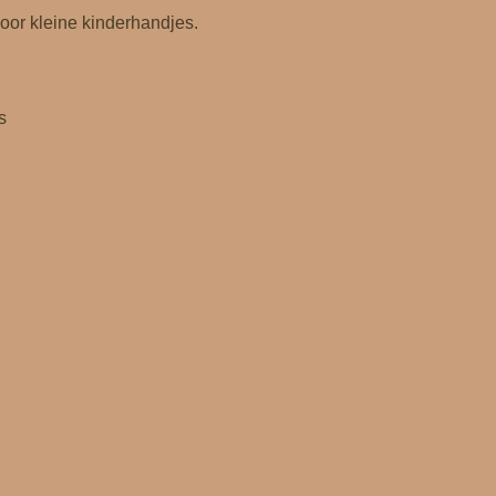
l
voor kleine kinderhandjes.
s